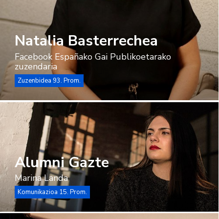
Natalia Basterrechea
Facebook Españako Gai Publikoetarako
zuzendaria
Zuzenbidea 93. Prom.
Alumni Gazte
Marina Landa
Komunikazioa 15. Prom.