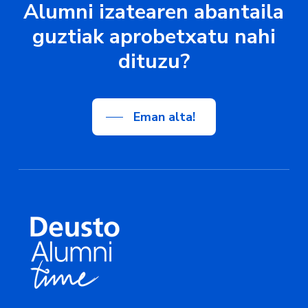
Alumni
izatearen
abantaila
guztiak
aprobetxatu
nahi
dituzu?
Eman alta!