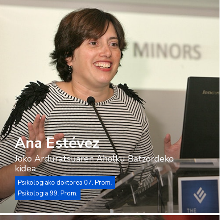
Ana Estévez
Joko Arduratsuaren Aholku Batzordeko
kidea
Psikologiako doktorea 07. Prom.
Psikologia 99. Prom.