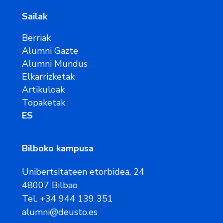
Sailak
Berriak
Alumni Gazte
Alumni Mundus
Elkarrizketak
Artikuloak
Topaketak
ES
Bilboko kampusa
Unibertsitateen etorbidea, 24
48007 Bilbao
Tel. +34 944 139 351
alumni@deusto.es