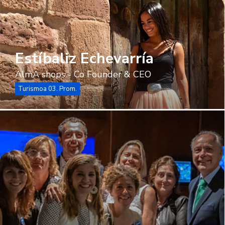
Estíbaliz Echevarría
AlmA shops - Co Founder & CEO
Turismoa 03. Prom.