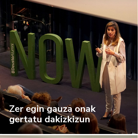
Zer egin gauza onak
gertatu dakizkizun