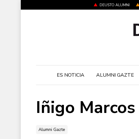
Skip
DEUSTO ALUMNI
to
main
content
ES NOTICIA
ALUMNI GAZTE
Iñigo Marcos
Alumni Gazte