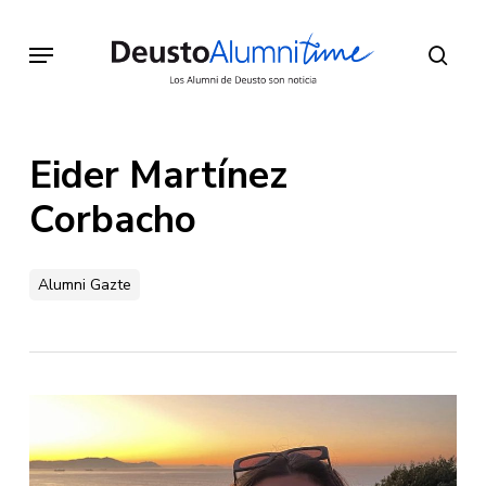
Skip
to
Menu
sear
main
content
Eider Martínez
Corbacho
Alumni Gazte