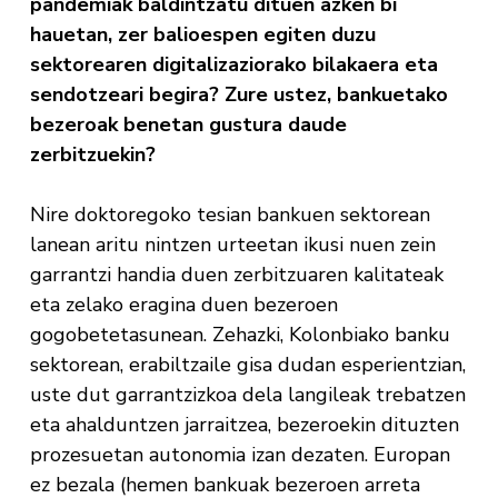
pandemiak baldintzatu dituen azken bi
hauetan, zer balioespen egiten duzu
sektorearen digitalizaziorako bilakaera eta
sendotzeari begira? Zure ustez, bankuetako
bezeroak benetan gustura daude
zerbitzuekin?
Nire doktoregoko tesian bankuen sektorean
lanean aritu nintzen urteetan ikusi nuen zein
garrantzi handia duen zerbitzuaren kalitateak
eta zelako eragina duen bezeroen
gogobetetasunean. Zehazki, Kolonbiako banku
sektorean, erabiltzaile gisa dudan esperientzian,
uste dut garrantzizkoa dela langileak trebatzen
eta ahalduntzen jarraitzea, bezeroekin dituzten
prozesuetan autonomia izan dezaten. Europan
ez bezala (hemen bankuak bezeroen arreta