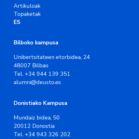
Artikuloak
Topaketak
ES
Bilboko kampusa
Unibertsitateen etorbidea, 24
48007 Bilbao
Tel. +34 944 139 351
alumni@deusto.es
Donistiako Kampusa
Mundaiz bidea, 50
20012 Donostia
Tel. +34 943 326 202