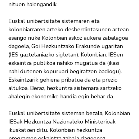
nituen haiengandik.
Euskal unibertsitate sistemaren eta
kolonbiarraren arteko desberdintasunen artean
esango nuke Kolonbian askoz aukera zabalagoa
dagoela, Goi Hezkuntzako Erakunde ugaritan
(IES gaztelaniazko sigletan). Kolonbian, IESen
eskaintza publikoa nahiko mugatua da (ikasi
nahi dutenen kopuruari begiratzen badiogu).
Eskaintzarik gehiena pribatua da eta prezio
altukoa. Beraz, hezkuntza sistemara sartzeko
ahalegin ekonomiko handia egin behar da.
Euskal unibertsitate sisteman bezala, Kolonbian
IESak Hezkuntza Nazionaleko Ministerioak
ikuskatzen ditu. Kolonbian hezkuntza
programen eskaintza zabala dagoenez,