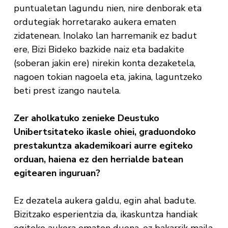
puntualetan lagundu nien, nire denborak eta
ordutegiak horretarako aukera ematen
zidatenean. Inolako lan harremanik ez badut
ere, Bizi Bideko bazkide naiz eta badakite
(soberan jakin ere) nirekin konta dezaketela,
nagoen tokian nagoela eta, jakina, laguntzeko
beti prest izango nautela.
Zer aholkatuko zenieke Deustuko
Unibertsitateko ikasle ohiei, graduondoko
prestakuntza akademikoari aurre egiteko
orduan, haiena ez den herrialde batean
egitearen inguruan?
Ez dezatela aukera galdu, egin ahal badute.
Bizitzako esperientzia da, ikaskuntza handiak
egiteko aukera ematen duena, ez bakarrik maila