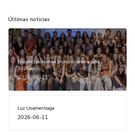
Últimas noticias
Erizaintzako lehen promozioaren agurra
2026an
2026-06-11
Luz Usamentiaga
2026-06-11