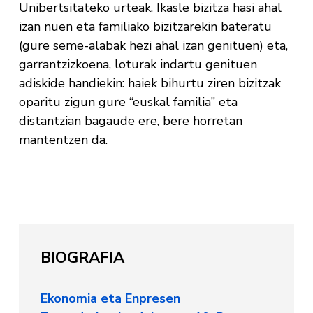
Unibertsitateko urteak. Ikasle bizitza hasi ahal
izan nuen eta familiako bizitzarekin bateratu
(gure seme-alabak hezi ahal izan genituen) eta,
garrantzizkoena, loturak indartu genituen
adiskide handiekin: haiek bihurtu ziren bizitzak
oparitu zigun gure “euskal familia” eta
distantzian bagaude ere, bere horretan
mantentzen da.
BIOGRAFIA
Ekonomia eta Enpresen