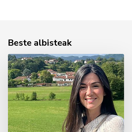
Beste albisteak
Miren
Mendiluce
Elizalde