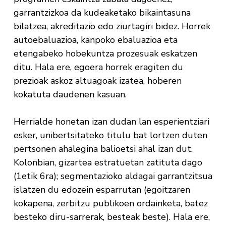
garrantzizkoa da kudeaketako bikaintasuna
bilatzea, akreditazio edo ziurtagiri bidez. Horrek
autoebaluazioa, kanpoko ebaluazioa eta
etengabeko hobekuntza prozesuak eskatzen
ditu. Hala ere, egoera horrek eragiten du
prezioak askoz altuagoak izatea, hoberen
kokatuta daudenen kasuan.
Herrialde honetan izan dudan lan esperientziari
esker, unibertsitateko titulu bat lortzen duten
pertsonen ahalegina balioetsi ahal izan dut.
Kolonbian, gizartea estratuetan zatituta dago
(1etik 6ra); segmentazioko aldagai garrantzitsua
islatzen du edozein esparrutan (egoitzaren
kokapena, zerbitzu publikoen ordainketa, batez
besteko diru-sarrerak, besteak beste). Hala ere,