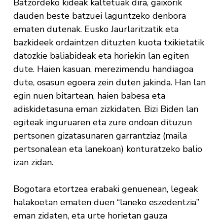
Batzordeko kideak kaltetuak dira, gaixorik
dauden beste batzuei laguntzeko denbora
ematen dutenak. Eusko Jaurlaritzatik eta
bazkideek ordaintzen dituzten kuota txikietatik
datozkie baliabideak eta horiekin lan egiten
dute. Haien kasuan, merezimendu handiagoa
dute, osasun egoera zein duten jakinda. Han lan
egin nuen bitartean, haien babesa eta
adiskidetasuna eman zizkidaten. Bizi Biden lan
egiteak inguruaren eta zure ondoan dituzun
pertsonen gizatasunaren garrantziaz (maila
pertsonalean eta lanekoan) konturatzeko balio
izan zidan.
Bogotara etortzea erabaki genuenean, legeak
halakoetan ematen duen “laneko eszedentzia”
eman zidaten, eta urte horietan gauza