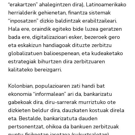
“erakartzen” ahalegintzen dira), Latinoamerikako
herrialderik gehienetan, finantza sistemak
“inposatzen” dizkio baldintzak erabiltzaileari.
Hala ere, oraindik egiteko bide luzea geratzen
bada ere, digitalizazioari esker, bezeroek gero
eta eskakizun handiagoak dituzte zerbitzu
globalizatuen balioespenean, eta kudeaketako
estrategiak bihurtzen dira zerbitzuaren
kalitateko bereizgarri.
Kolonbian, populazioaren zati handi bat
ekonomia “informalean” ari da, bankarizatu
gabekoak dira, diru-sarrerak murriztuko ote
dizkieten beldur dira, dauzkaten kostuak direla
eta. Bestalde, bankarizatuta dauden
pertsonentzat, ohikoa da bankuen zerbitzuak
puntu fisikoetan jasotzea (sukurtsaletan).