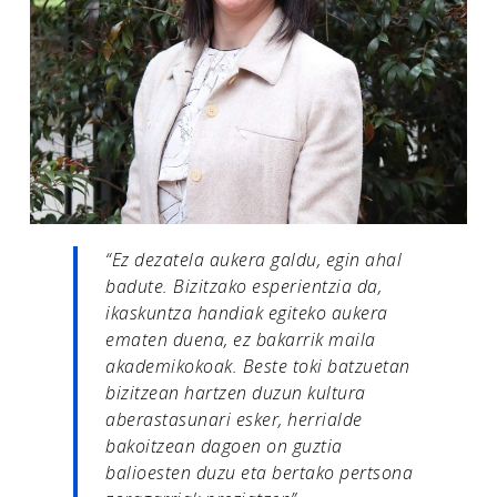
“Ez dezatela aukera galdu, egin ahal
badute. Bizitzako esperientzia da,
ikaskuntza handiak egiteko aukera
ematen duena, ez bakarrik maila
akademikokoak. Beste toki batzuetan
bizitzean hartzen duzun kultura
aberastasunari esker, herrialde
bakoitzean dagoen on guztia
balioesten duzu eta bertako pertsona