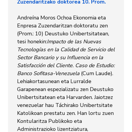
Zuzendaritzako doktorea 10. Prom.
Andreína Moros Ochoa Ekonomia eta
Enpresa Zuzendaritzan doktoratu zen
(Prom.: 10) Deustuko Unibertsitatean,
tesi honekin:
Impacto de las Nuevas
Tecnologías en la Calidad de Servicio del
Sector Bancario y su Influencia en la
Satisfacción del Cliente. Caso de Estudio:
Banco Sofitasa-Venezuela
(Cum Laude).
Lehiakortasunean eta Lurralde
Garapenean espezializatu zen Deustuko
Unibertsitatean eta Harvarden. Jaiotzez
venezuelar hau Táchirako Unibertsitate
Katolikoan prestatu zen. Han lortu zuen
Kontularitza Publikoko eta
Administrazioko lizentziatura,