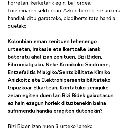
horretan ikerketarik egin, bai, ordea,
turismoaren sektorean. Azken horrek ere aukera
handiak ditu garatzeko, biodibertsitate handia
duelako.
Kolonbian eman zenituen lehenengo
urteetan, irakasle eta ikertzaile lanak
bateratu ahal izan zenituen, Bizi Biden,
Fibromialgiako, Neke Kronikoko Sindrome,
Entzefalitis Mialgiko/Sentsibilitate Kimiko
Anizkoitz eta Elektrohipersentsibilitateko
Gipuzkoar Elkartean. Kontatuko zeniguke
zelan egiten duen lan Bizi Bidek gaixotasun
ez hain ezagun horiek dituztenekin baina
sufrimendu handia eragiten dutenekin?
Bizi Biden izan nuen 3 urteko laneko