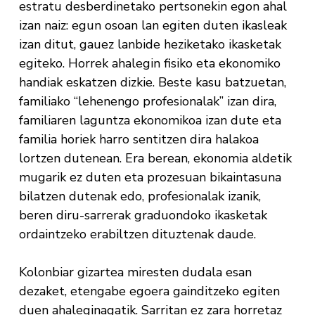
estratu desberdinetako pertsonekin egon ahal
izan naiz: egun osoan lan egiten duten ikasleak
izan ditut, gauez lanbide heziketako ikasketak
egiteko. Horrek ahalegin fisiko eta ekonomiko
handiak eskatzen dizkie. Beste kasu batzuetan,
familiako “lehenengo profesionalak” izan dira,
familiaren laguntza ekonomikoa izan dute eta
familia horiek harro sentitzen dira halakoa
lortzen dutenean. Era berean, ekonomia aldetik
mugarik ez duten eta prozesuan bikaintasuna
bilatzen dutenak edo, profesionalak izanik,
beren diru-sarrerak graduondoko ikasketak
ordaintzeko erabiltzen dituztenak daude.
Kolonbiar gizartea miresten dudala esan
dezaket, etengabe egoera gainditzeko egiten
duen ahaleginagatik. Sarritan ez zara horretaz