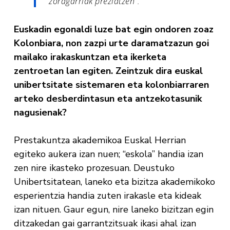
zoragarriak preziatzen”.
Euskadin egonaldi luze bat egin ondoren zoaz
Kolonbiara, non zazpi urte daramatzazun goi
mailako irakaskuntzan eta ikerketa
zentroetan lan egiten. Zeintzuk dira euskal
unibertsitate sistemaren eta kolonbiarraren
arteko desberdintasun eta antzekotasunik
nagusienak?
Prestakuntza akademikoa Euskal Herrian
egiteko aukera izan nuen; “eskola” handia izan
zen nire ikasteko prozesuan. Deustuko
Unibertsitatean, laneko eta bizitza akademikoko
esperientzia handia zuten irakasle eta kideak
izan nituen. Gaur egun, nire laneko bizitzan egin
ditzakedan gai garrantzitsuak ikasi ahal izan