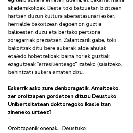
akademikokoak. Beste toki batzuetan bizitzean
hartzen duzun kultura aberastasunari esker,
herrialde bakoitzean dagoen on guztia
balioesten duzu eta bertako pertsona
zoragarriak preziatzen. Zalantzarik gabe, toki
bakoitzak ditu bere aukerak, alde ahulak
eta/edo hobetzekoak; baina horiek guztiak
ezagutzeak “erresilienteago” izateko (saiatzeko,
behintzat) aukera ematen dizu.
Eskerrik asko zure denboragatik. Amaitzeko,
zer oroitzapen gordetzen dituzu Deustuko
Unibertsitatean doktoregoko ikasle izan
zineneko urteez?
Oroitzapenik onenak… Deustuko