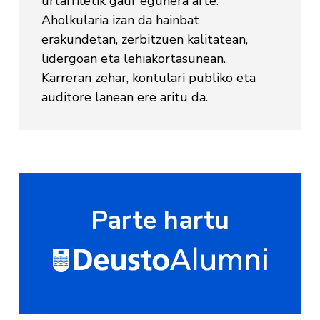
urtarriletik gaur egunera arte.
Aholkularia izan da hainbat
erakundetan, zerbitzuen kalitatean,
lidergoan eta lehiakortasunean.
Karreran zehar, kontulari publiko eta
auditore lanean ere aritu da.
Parte hartu