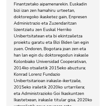
Finantzetako aipamenarekin. Euskadin
bizi izan zen hamahiru urteetan,
doktoregoko ikasketez gain, Enpresen
Administrazio eta Zuzendaritzan
lizentziatu zen Euskal Herriko
Unibertsitatean eta bi ekintzailetza
proiektu garatu eta Bizi Biden lan egin
zuen. Ondoren, Bogotara joan zen eta
han lan egin du doktoregodun irakasle
Kolonbiako Universidad Cooperativan,
2014ko otsailetik 2015eko abuztura;
Konrad Lorenz Fundazio
Unibertsitarioan irakasle-ikertzaile,
2015eko irailetik 2020ko urtarrilera;
eta Administrazioko Goi Ikaskuntzen
Ikastetxean, irakasle titular gisa, 2020ko