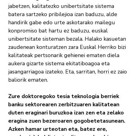
jabetzen, kalitatezko unibertsitate sistema
batera sartzeko pribilejioa izan baduzu, alde
handirik gabe edo urte askotarako mailegu
konpromiso bat hartu ez baduzu, euskal
unibertsitate sisteman bezala. Halako kasuetan
zaudenean konturatzen zara Euskal Herriko bizi
kalitateak pertsonarik gehienei ematen diela
aukera gizarte sistema ekitatiboagoa eta
jasangarriagoa izateko. Eta, sarritan, horri ez zaio
baliorik ematen.
Zure doktoregoko tesia teknologia berriek
banku sektorearen zerbitzuaren kalitatean
duten eraginari buruzkoa izan zen eta zelako
eragina zuen bezeroaren gogobetetasunean.
Azken hamar urteotan eta, batez ere,