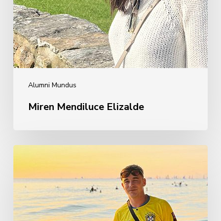
Alumni Mundus
Miren Mendiluce Elizalde
Ignacio
Guridi
Madina