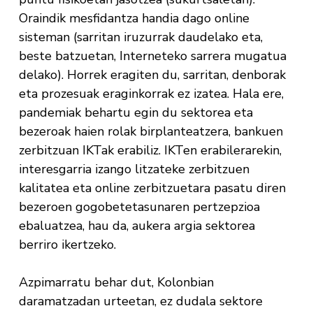
Oraindik mesfidantza handia dago online
sisteman (sarritan iruzurrak daudelako eta,
beste batzuetan, Interneteko sarrera mugatua
delako). Horrek eragiten du, sarritan, denborak
eta prozesuak eraginkorrak ez izatea. Hala ere,
pandemiak behartu egin du sektorea eta
bezeroak haien rolak birplanteatzera, bankuen
zerbitzuan IKTak erabiliz. IKTen erabilerarekin,
interesgarria izango litzateke zerbitzuen
kalitatea eta online zerbitzuetara pasatu diren
bezeroen gogobetetasunaren pertzepzioa
ebaluatzea, hau da, aukera argia sektorea
berriro ikertzeko.
Azpimarratu behar dut, Kolonbian
daramatzadan urteetan, ez dudala sektore