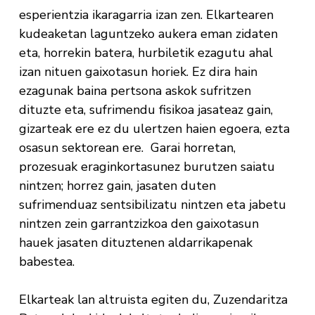
esperientzia ikaragarria izan zen. Elkartearen
kudeaketan laguntzeko aukera eman zidaten
eta, horrekin batera, hurbiletik ezagutu ahal
izan nituen gaixotasun horiek. Ez dira hain
ezagunak baina pertsona askok sufritzen
dituzte eta, sufrimendu fisikoa jasateaz gain,
gizarteak ere ez du ulertzen haien egoera, ezta
osasun sektorean ere. Garai horretan,
prozesuak eraginkortasunez burutzen saiatu
nintzen; horrez gain, jasaten duten
sufrimenduaz sentsibilizatu nintzen eta jabetu
nintzen zein garrantzizkoa den gaixotasun
hauek jasaten dituztenen aldarrikapenak
babestea.
Elkarteak lan altruista egiten du, Zuzendaritza