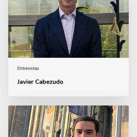
Entrevistas
Javier Cabezudo
Guillermo
Rebollo
de
Garay