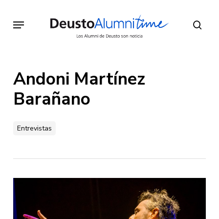
Skip
to
Menu
sear
main
content
Andoni Martínez
Barañano
Entrevistas