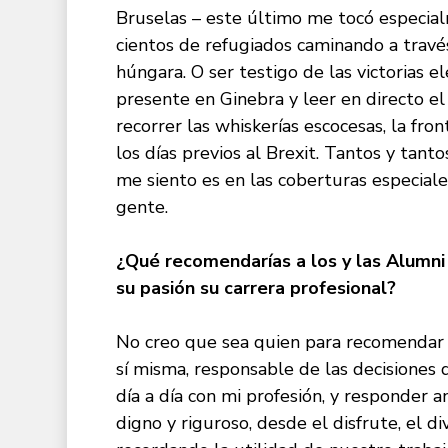
Bruselas – este último me tocó especia
cientos de
refugiados
caminando
a travé
húngara. O ser testigo de las victorias 
presente en Ginebra y leer en directo e
recorrer las whiskerías escocesas, la fro
los días previos al Brexit. Tantos y tant
me siento es en las coberturas especiale
gente.
¿
Qu
é
recomendar
ías a los y las Alumn
su pasión su carrera profesional?
No creo que sea quien para recomendar 
sí misma, responsable de las decisione
día a día con mi profesión, y responder a
digno y riguroso, desde el disfrute, el 