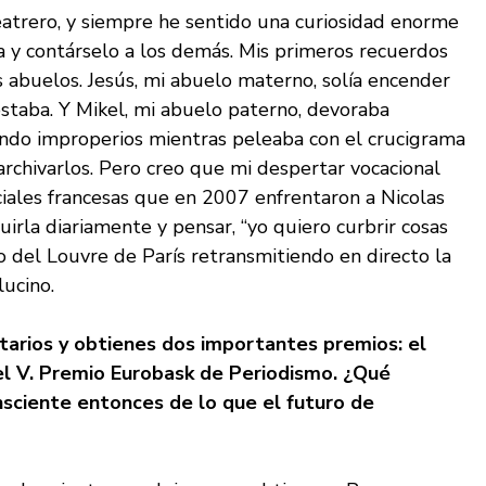
eatrero
, y siempre he sentido una curiosidad enorme
y contárselo a los demás. Mis primeros recuerdos
 abuelos. Jesús, mi abuelo materno, solía encender
costaba. Y Mikel, mi abuelo paterno, devoraba
tando improperios mientras peleaba con el crucigrama
rchivarlos. Pero creo que mi despertar vocacional
nciales francesas que en 2007 enfrentaron a Nicolas
rla diariamente y pensar, “yo quiero curbrir cosas
o del Louvre de París retransmitiendo en directo la
ucino.
tarios y obtienes dos importantes premios: el
el V. Premio Eurobask de Periodismo. ¿
Qu
é
sciente entonces de lo que el futuro de