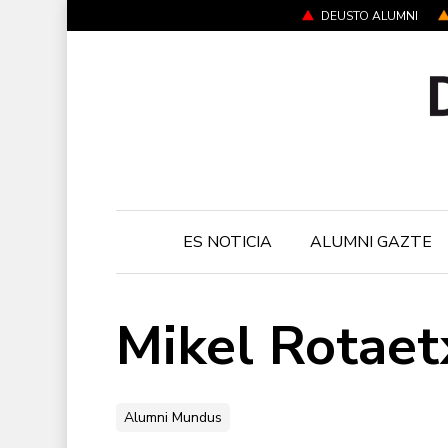
Skip
DEUSTO ALUMNI
to
main
content
ES NOTICIA
ALUMNI GAZTE
Mikel Rotaet
Alumni Mundus