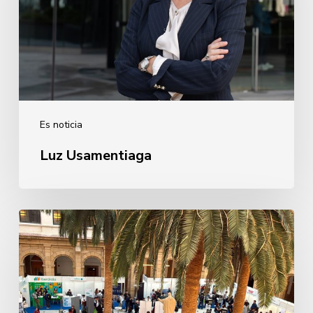
Es noticia
Luz Usamentiaga
Alumni
que
se
implican