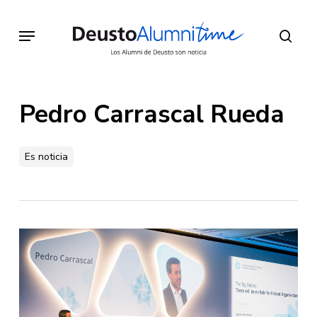
Skip
to
Menu
sear
main
content
Pedro Carrascal Rueda
Es noticia