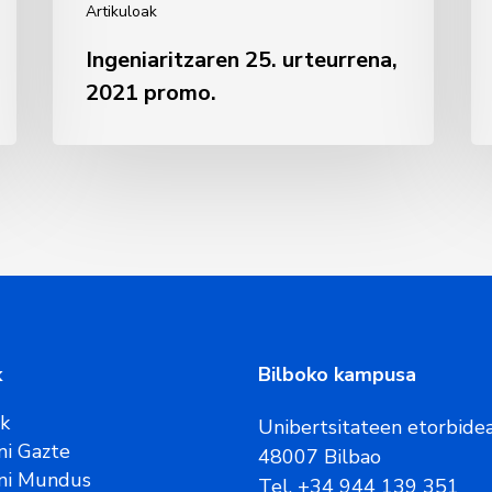
Artikuloak
Ingeniaritzaren 25. urteurrena,
2021 promo.
k
Bilboko kampusa
ak
Unibertsitateen etorbidea
i Gazte
48007 Bilbao
ni Mundus
Tel. +34 944 139 351