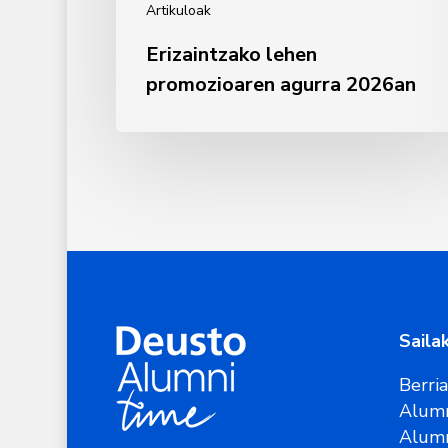
Artikuloak
Erizaintzako lehen
promozioaren agurra 2026an
Saila
Berri
Alumn
Alum