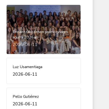
Erizaintzako lehen promozioaren
agurra 2026an
2026-06-11
Luz Usamentiaga
2026-06-11
Pello Gutiérrez
2026-06-11