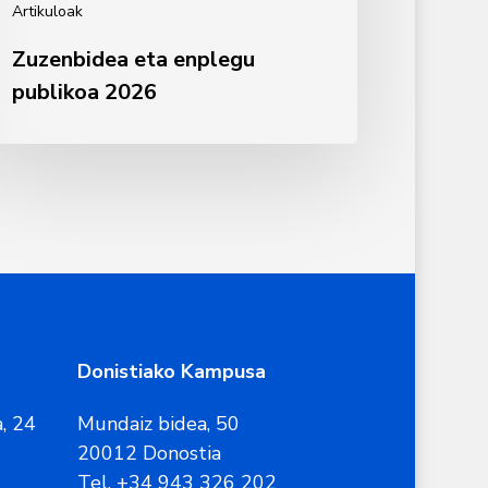
Artikuloak
Zuzenbidea eta enplegu
publikoa 2026
Donistiako Kampusa
, 24
Mundaiz bidea, 50
20012 Donostia
Tel. +34 943 326 202