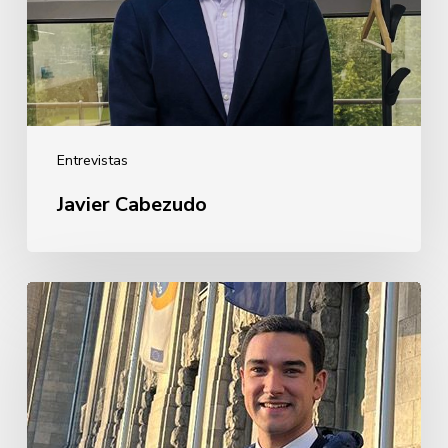
Entrevistas
Javier Cabezudo
Guillermo
Rebollo
de
Garay