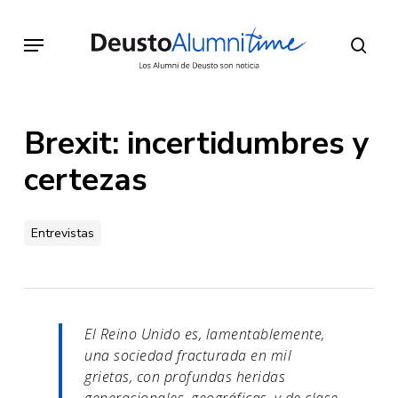
Skip
to
Menu
sear
main
content
Brexit: incertidumbres y
certezas
Entrevistas
El Reino Unido es, lamentablemente,
una sociedad fracturada en mil
grietas, con profundas heridas