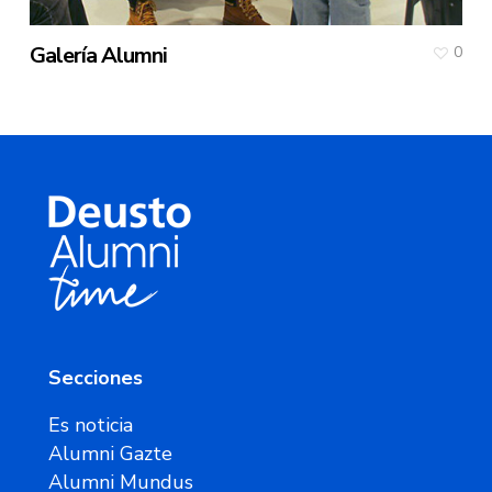
Galería Alumni
0
Secciones
Es noticia
Alumni Gazte
Alumni Mundus