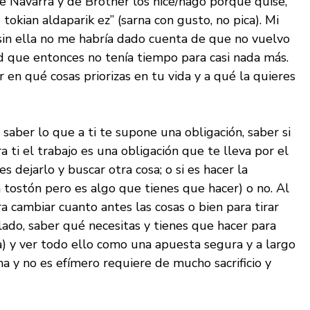
e Navarra y de Brother los hice/hago porque quise,
okian aldaparik ez” (sarna con gusto, no pica). Mi
 sin ella no me habría dado cuenta de que no vuelvo
dad que entonces no tenía tiempo para casi nada más.
en qué cosas priorizas en tu vida y a qué la quieres
, saber lo que a ti te supone una obligación, saber si
ra ti el trabajo es una obligación que te lleva por el
 dejarlo y buscar otra cosa; o si es hacer la
 tostón pero es algo que tienes que hacer) o no. Al
ra cambiar cuanto antes las cosas o bien para tirar
 lado, saber qué necesitas y tienes que hacer para
ta) y ver todo ello como una apuesta segura y a largo
a y no es efímero requiere de mucho sacrificio y