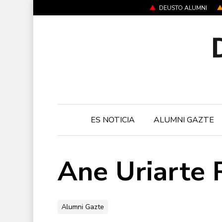
Skip
DEUSTO ALUMNI
to
main
content
ES NOTICIA
ALUMNI GAZTE
Ane Uriarte 
Alumni Gazte