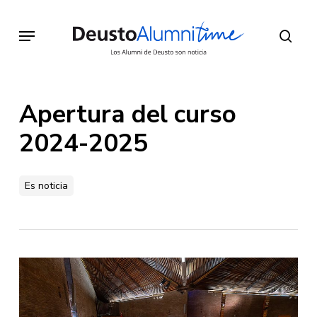
Skip
to
Menu
sear
main
content
Apertura del curso
2024-2025
Es noticia