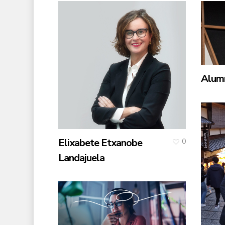
Alumn
Elixabete Etxanobe
0
Landajuela