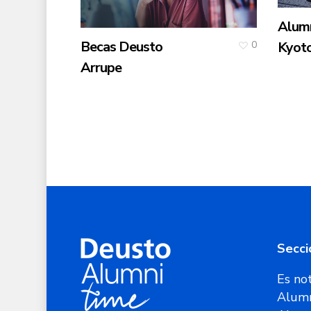
Alum
Becas Deusto
Kyot
0
Arrupe
Secci
Es not
Alumn