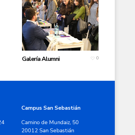
Galería Alumni
0
Campus San Sebastián
24
Camino de Mundaiz, 50
20012 San Sebastián