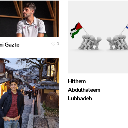
i Gazte
0
Hithem
Abdulhaleem
Lubbadeh