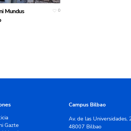
ni Mundus
0
o
ones
Campus Bilbao
icia
Av. de las Universidades, 
i Gazte
48007 Bilbao