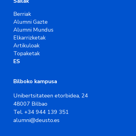
Sailak
Berriak
Alumni Gazte
Alumni Mundus
Elkarrizketak
Artikuloak
Topaketak
ES
Bilboko kampusa
Unibertsitateen etorbidea, 24
48007 Bilbao
Tel. +34 944 139 351
alumni@deusto.es