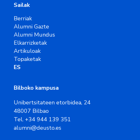
Sailak
Berriak
Alumni Gazte
Alumni Mundus
Elkarrizketak
Artikuloak
Topaketak
ES
Bilboko kampusa
Unibertsitateen etorbidea, 24
48007 Bilbao
Tel. +34 944 139 351
alumni@deusto.es