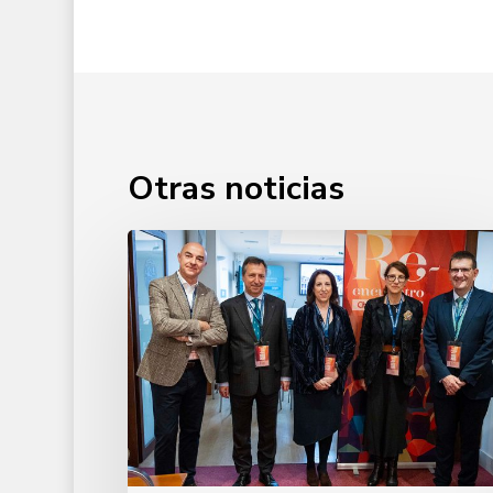
Otras noticias
Primer
encuentro
Deusto
Alumni
Chapter
Brussels