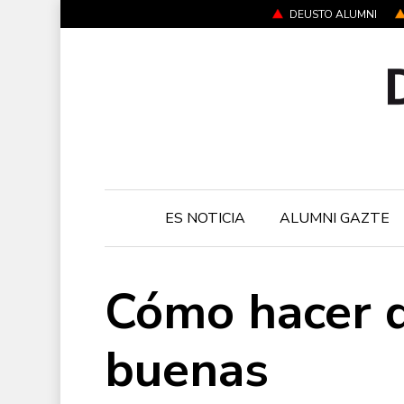
Skip
DEUSTO ALUMNI
to
main
content
ES NOTICIA
ALUMNI GAZTE
Cómo hacer q
buenas