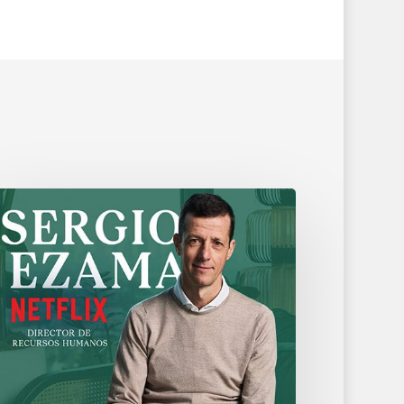
rgio
zama
eabe