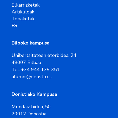
Elkarrizketak
Artikuloak
Topaketak
ES
Bilboko kampusa
Unibertsitateen etorbidea, 24
48007 Bilbao
Tel. +34 944 139 351
alumni@deusto.es
Donistiako Kampusa
Mundaiz bidea, 50
20012 Donostia