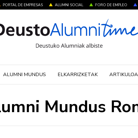
PORTAL DE EMPRESAS
ALUMNI SOCIAL
FORO DE EMPLEO
ALUMNI MUNDUS
ELKARRIZKETAK
ARTIKULOA
lumni Mundus Ro