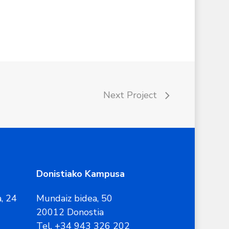
Next Project
Donistiako Kampusa
, 24
Mundaiz bidea, 50
20012 Donostia
Tel. +34 943 326 202