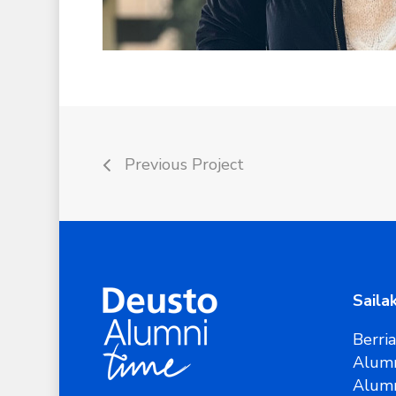
Previous Project
Saila
Berri
Alumn
Alum