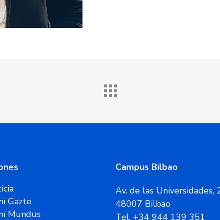
ones
Campus Bilbao
icia
Av. de las Universidades, 
i Gazte
48007 Bilbao
ni Mundus
Tel. +34 944 139 351