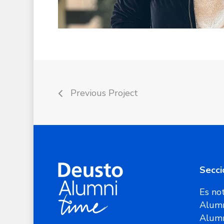
Previous Project
Secci
Es not
Alumn
Alum