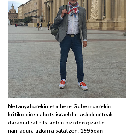
Netanyahurekin eta bere Gobernuarekin
kritiko diren ahots israeldar askok urteak
daramatzate Israelen bizi den gizarte
narriadura azkarra salatzen, 1995ean