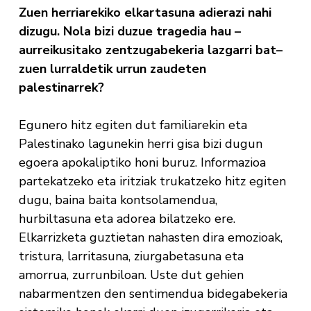
Zuen herriarekiko elkartasuna adierazi nahi
dizugu. Nola bizi duzue tragedia hau –
aurreikusitako zentzugabekeria lazgarri bat–
zuen lurraldetik urrun zaudeten
palestinarrek?
Egunero hitz egiten dut familiarekin eta
Palestinako lagunekin herri gisa bizi dugun
egoera apokaliptiko honi buruz. Informazioa
partekatzeko eta iritziak trukatzeko hitz egiten
dugu, baina baita kontsolamendua,
hurbiltasuna eta adorea bilatzeko ere.
Elkarrizketa guztietan nahasten dira emozioak,
tristura, larritasuna, ziurgabetasuna eta
amorrua, zurrunbiloan. Uste dut gehien
nabarmentzen den sentimendua bidegabekeria