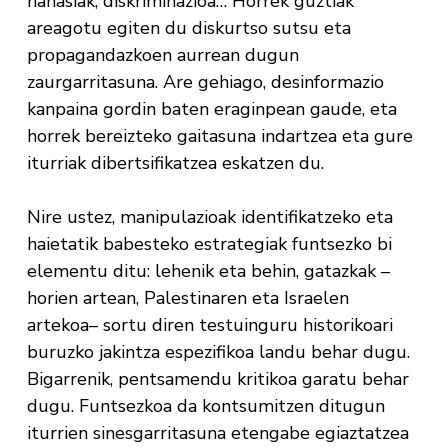
nahasiak, diskriminazioa… Horrek guztiak
areagotu egiten du diskurtso sutsu eta
propagandazkoen aurrean dugun
zaurgarritasuna. Are gehiago, desinformazio
kanpaina gordin baten eraginpean gaude, eta
horrek bereizteko gaitasuna indartzea eta gure
iturriak dibertsifikatzea eskatzen du.
Nire ustez, manipulazioak identifikatzeko eta
haietatik babesteko estrategiak funtsezko bi
elementu ditu: lehenik eta behin, gatazkak –
horien artean, Palestinaren eta Israelen
artekoa– sortu diren testuinguru historikoari
buruzko jakintza espezifikoa landu behar dugu.
Bigarrenik, pentsamendu kritikoa garatu behar
dugu. Funtsezkoa da kontsumitzen ditugun
iturrien sinesgarritasuna etengabe egiaztatzea