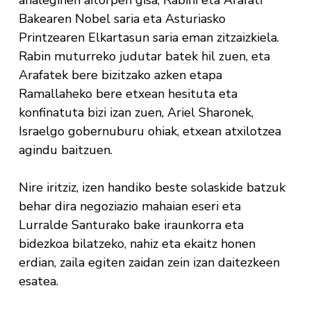
ahaleginen aitorpen gisa, Rabini eta Arafati
Bakearen Nobel saria eta Asturiasko
Printzearen Elkartasun saria eman zitzaizkiela.
Rabin muturreko judutar batek hil zuen, eta
Arafatek bere bizitzako azken etapa
Ramallaheko bere etxean hesituta eta
konfinatuta bizi izan zuen, Ariel Sharonek,
Israelgo gobernuburu ohiak, etxean atxilotzea
agindu baitzuen.
Nire iritziz, izen handiko beste solaskide batzuk
behar dira negoziazio mahaian eseri eta
Lurralde Santurako bake iraunkorra eta
bidezkoa bilatzeko, nahiz eta ekaitz honen
erdian, zaila egiten zaidan zein izan daitezkeen
esatea.