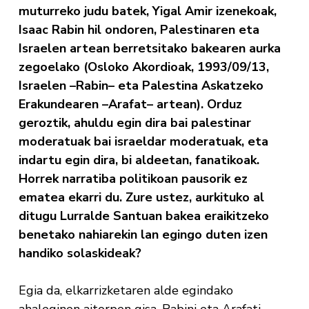
muturreko judu batek, Yigal Amir izenekoak,
Isaac Rabin hil ondoren, Palestinaren eta
Israelen artean berretsitako bakearen aurka
zegoelako (Osloko Akordioak, 1993/09/13,
Israelen –Rabin– eta Palestina Askatzeko
Erakundearen –Arafat– artean). Orduz
geroztik, ahuldu egin dira bai palestinar
moderatuak bai israeldar moderatuak, eta
indartu egin dira, bi aldeetan, fanatikoak.
Horrek narratiba politikoan pausorik ez
ematea ekarri du. Zure ustez, aurkituko al
ditugu Lurralde Santuan bakea eraikitzeko
benetako nahiarekin lan egingo duten izen
handiko solaskideak?
Egia da, elkarrizketaren alde egindako