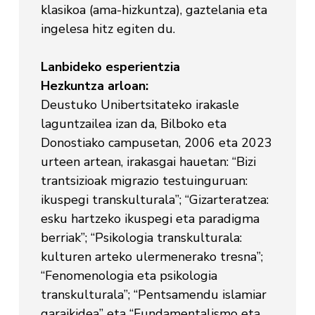
klasikoa (ama-hizkuntza), gaztelania eta
ingelesa hitz egiten du.
Lanbideko esperientzia
Hezkuntza arloan:
Deustuko Unibertsitateko irakasle
laguntzailea izan da, Bilboko eta
Donostiako campusetan, 2006 eta 2023
urteen artean, irakasgai hauetan: “Bizi
trantsizioak migrazio testuinguruan:
ikuspegi transkulturala”; “Gizarteratzea:
esku hartzeko ikuspegi eta paradigma
berriak”; “Psikologia transkulturala:
kulturen arteko ulermenerako tresna”;
“Fenomenologia eta psikologia
transkulturala”; “Pentsamendu islamiar
garaikidea” eta “Fundamentalismo eta