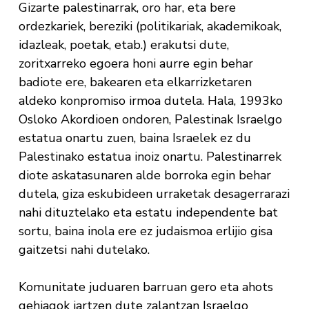
Gizarte palestinarrak, oro har, eta bere
ordezkariek, bereziki (politikariak, akademikoak,
idazleak, poetak, etab.) erakutsi dute,
zoritxarreko egoera honi aurre egin behar
badiote ere, bakearen eta elkarrizketaren
aldeko konpromiso irmoa dutela. Hala, 1993ko
Osloko Akordioen ondoren, Palestinak Israelgo
estatua onartu zuen, baina Israelek ez du
Palestinako estatua inoiz onartu. Palestinarrek
diote askatasunaren alde borroka egin behar
dutela, giza eskubideen urraketak desagerrarazi
nahi dituztelako eta estatu independente bat
sortu, baina inola ere ez judaismoa erlijio gisa
gaitzetsi nahi dutelako.
Komunitate juduaren barruan gero eta ahots
gehiagok jartzen dute zalantzan Israelgo