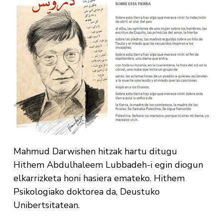
Mahmud Darwishen hitzak hartu ditugu
Hithem Abdulhaleem Lubbadeh-i egin diogun
elkarrizketa honi hasiera emateko. Hithem
Psikologiako doktorea da, Deustuko
Unibertsitatean.