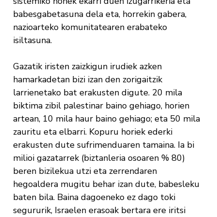
sistemiko honek ekarri duen izugarrikeria eta
babesgabetasuna dela eta, horrekin gabera,
nazioarteko komunitatearen erabateko
isiltasuna.
Gazatik iristen zaizkigun irudiek azken
hamarkadetan bizi izan den zorigaitzik
larrienetako bat erakusten digute. 20 mila
biktima zibil palestinar baino gehiago, horien
artean, 10 mila haur baino gehiago; eta 50 mila
zauritu eta elbarri. Kopuru horiek ederki
erakusten dute sufrimenduaren tamaina. Ia bi
milioi gazatarrek (biztanleria osoaren % 80)
beren bizilekua utzi eta zerrendaren
hegoaldera mugitu behar izan dute, babesleku
baten bila. Baina dagoeneko ez dago toki
segururik, Israelen erasoak bertara ere iritsi