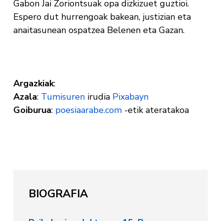
Gabon Jai Zoriontsuak opa dizkizuet guztioi.
Espero dut hurrengoak bakean, justizian eta
anaitasunean ospatzea Belenen eta Gazan.
Argazkiak
:
Azala
:
Tumisuren
irudia
Pixabayn
Goiburua
:
poesiaarabe.com
-etik ateratakoa
BIOGRAFIA