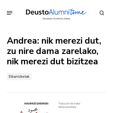
Skip
to
Menu
sear
main
content
Andrea: nik merezi dut,
zu nire dama zarelako,
nik merezi dut bizitzea
Elkarrizketak