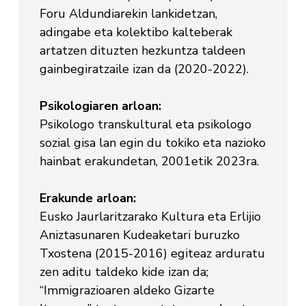
Foru Aldundiarekin lankidetzan,
adingabe eta kolektibo kalteberak
artatzen dituzten hezkuntza taldeen
gainbegiratzaile izan da (2020-2022).
Psikologiaren arloan:
Psikologo transkultural eta psikologo
sozial gisa lan egin du tokiko eta nazioko
hainbat erakundetan, 2001etik 2023ra.
Erakunde arloan:
Eusko Jaurlaritzarako Kultura eta Erlijio
Aniztasunaren Kudeaketari buruzko
Txostena (2015-2016) egiteaz arduratu
zen aditu taldeko kide izan da;
“Immigrazioaren aldeko Gizarte