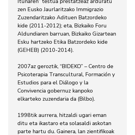
Itunaren” testua prestatzeaz arduratu
zen Eusko Jaurlaritzako Immigrazio
Zuzendaritzako Adituen Batzordeko
kide (2011-2012); eta, Bizkaiko Foru
Aldundiaren barruan, Bizkaiko Gizartean
Esku hartzeko Etika Batzordeko kide
(GEHEB) (2010-2014).
2007az geroztik, “BIDEKO” – Centro de
Psicoterapia Transcultural, Formación y
Estudios para el Diálogo y la
Convivencia gobernuz kanpoko
elkarteko zuzendaria da (Bilbo).
1998tik aurrera, hitzaldi ugari eman
ditu eta ikastaro eta solasaldi askotan
parte hartu du. Gainera, lan zientifikoak