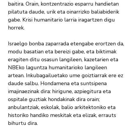
baitira. Orain, kontzentrazio esparru handietan
pilatuta daude, urik eta oinarrizko baliabiderik
gabe. Krisi humanitario larria iragartzen digu
horrek.
Israelgo bonba zaparrada etengabe erortzen da,
modu basatian eta bereizi gabe, eta biktimak
eragiten ditu osasun langileen, kazetarien eta
NBEko laguntza humanitarioko langileen
artean. Inkubagailuetako ume goiztiarrak ere ez
daude salbu. Hondamena eta suntsipena
imajinaezinak dira: hirigune, azpiegitura eta
ospitale guztiak hondakinak dira orain;
anbulantziak, eskolak, balio arkitektoniko eta
historiko handiko meskitak eta elizak, errauts
bihurtu dira.