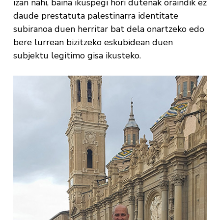
izan nahi, baina ikuspegi hori dutenak oraindik ez
daude prestatuta palestinarra identitate
subiranoa duen herritar bat dela onartzeko edo
bere lurrean bizitzeko eskubidean duen
subjektu legitimo gisa ikusteko.