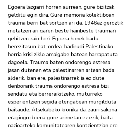
Egoera lazgarri horren aurrean, gure bizitzak
gelditu egin dira. Gure memoria kolektiboan
trauma berri bat sortzen ari da, 1948az geroztik
metatzen ari garen beste hainbeste traumari
gehitzen zaio hori. Egoera honek badu
berezitasun bat, ordea: badirudi Palestinako
herria krisi ziklo amaigabe batean harrapatuta
dagoela. Trauma baten ondorengo estresa
jasan dutenen eta palestinarren artean bada
alderik. Izan ere, palestinarrek ia ez dute
denborarik trauma ondorengo estresa bizi,
sendatu eta berreraikitzeko, muturreko
esperientzien segida etengabean murgilduta
baitaude. Atsekabeko kronika da, zauri sakona
eragingo duena gure arimetan ez ezik, baita
nazioarteko komunitatearen kontzientzian ere.