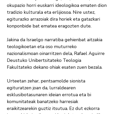
okupazio horri euskarri ideologikoa ematen dion
tradizio kulturala eta erlijiosoa. Nire ustez,
egiturazko arrazoiak dira horiek eta gatazkari
konponbide bat ematea eragozten dute.
Jakina da Israelgo narratiba gehienbat aitzakia
teologikoetan eta oso muturreko
nazionalismoan oinarritzen dela, Rafael Aguirre
Deustuko Unibertsitateko Teologia
Fakultateko dekano ohiak esaten zuen bezala.
Urteetan zehar, pentsamolde sionista
egituratzen joan da, lurraldearen
esklusibotasunaren ideian errotua eta bi
komunitateak banatzeko harresiak
eraikitzearekin guztiz itsutua. Ez dut ezkorra