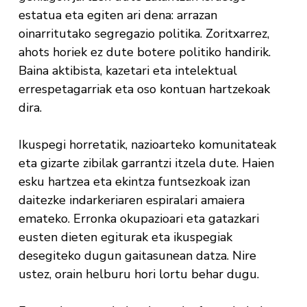
estatua eta egiten ari dena: arrazan
oinarritutako segregazio politika. Zoritxarrez,
ahots horiek ez dute botere politiko handirik.
Baina aktibista, kazetari eta intelektual
errespetagarriak eta oso kontuan hartzekoak
dira.
Ikuspegi horretatik, nazioarteko komunitateak
eta gizarte zibilak garrantzi itzela dute. Haien
esku hartzea eta ekintza funtsezkoak izan
daitezke indarkeriaren espiralari amaiera
emateko. Erronka okupazioari eta gatazkari
eusten dieten egiturak eta ikuspegiak
desegiteko dugun gaitasunean datza. Nire
ustez, orain helburu hori lortu behar dugu.