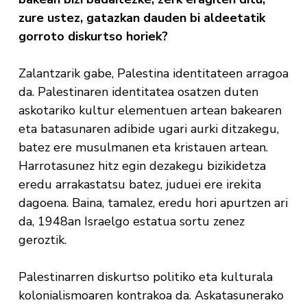
zure ustez, gatazkan dauden bi aldeetatik
gorroto diskurtso horiek?
Zalantzarik gabe, Palestina identitateen arragoa
da. Palestinaren identitatea osatzen duten
askotariko kultur elementuen artean bakearen
eta batasunaren adibide ugari aurki ditzakegu,
batez ere musulmanen eta kristauen artean.
Harrotasunez hitz egin dezakegu bizikidetza
eredu arrakastatsu batez, juduei ere irekita
dagoena. Baina, tamalez, eredu hori apurtzen ari
da, 1948an Israelgo estatua sortu zenez
geroztik.
Palestinarren diskurtso politiko eta kulturala
kolonialismoaren kontrakoa da. Askatasunerako