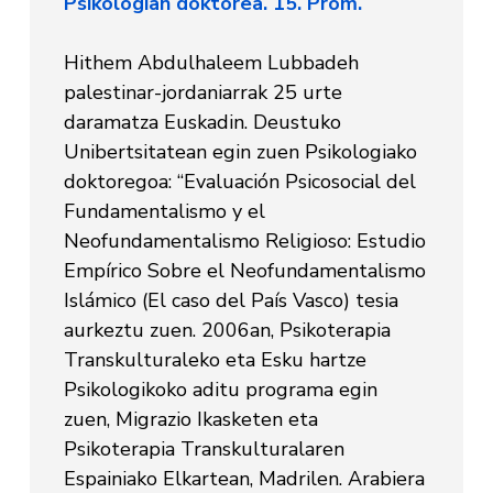
Psikologian doktorea. 15. Prom.
Hithem Abdulhaleem Lubbadeh
palestinar-jordaniarrak 25 urte
daramatza Euskadin. Deustuko
Unibertsitatean egin zuen Psikologiako
doktoregoa: “Evaluación Psicosocial del
Fundamentalismo y el
Neofundamentalismo Religioso: Estudio
Empírico Sobre el Neofundamentalismo
Islámico (El caso del País Vasco) tesia
aurkeztu zuen. 2006an, Psikoterapia
Transkulturaleko eta Esku hartze
Psikologikoko aditu programa egin
zuen, Migrazio Ikasketen eta
Psikoterapia Transkulturalaren
Espainiako Elkartean, Madrilen. Arabiera