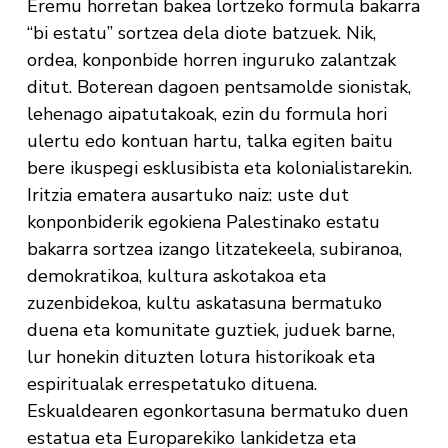
Eremu horretan bakea lortzeko formula bakarra
“bi estatu” sortzea dela diote batzuek. Nik,
ordea, konponbide horren inguruko zalantzak
ditut. Boterean dagoen pentsamolde sionistak,
lehenago aipatutakoak, ezin du formula hori
ulertu edo kontuan hartu, talka egiten baitu
bere ikuspegi esklusibista eta kolonialistarekin.
Iritzia ematera ausartuko naiz: uste dut
konponbiderik egokiena Palestinako estatu
bakarra sortzea izango litzatekeela, subiranoa,
demokratikoa, kultura askotakoa eta
zuzenbidekoa, kultu askatasuna bermatuko
duena eta komunitate guztiek, juduek barne,
lur honekin dituzten lotura historikoak eta
espiritualak errespetatuko dituena.
Eskualdearen egonkortasuna bermatuko duen
estatua eta Europarekiko lankidetza eta