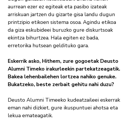
aurrean ezer ez egiteak eta pasibo izateak
arriskuan jartzen du gizarte gisa landu dugun
printzipio etikoen sistema osoa. Agindu etikoa
da giza eskubideei buruzko gure diskurtsoak
ekintza bihurtzea. Hala egiten ez bada,
erretorika hutsean geldituko gara.
Eskerrik asko, Hithem, zure gogoetak Deusto
Alumni Timeko irakurleekin partekatzeagatik.
Bakea lehenbailehen lortzea nahiko genuke.
Bukatzeko, beste zerbait gehitu nahi duzu?
Deusto Alumni Timeeko kudeatzaileei eskerrak
eman nahi dizkiet, gure ikuspuntuei ahotsa eta
lekua emateagatik.