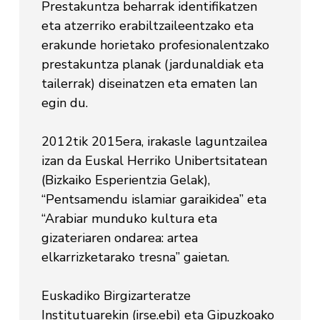
Prestakuntza beharrak identifikatzen
eta atzerriko erabiltzaileentzako eta
erakunde horietako profesionalentzako
prestakuntza planak (jardunaldiak eta
tailerrak) diseinatzen eta ematen lan
egin du.
2012tik 2015era, irakasle laguntzailea
izan da Euskal Herriko Unibertsitatean
(Bizkaiko Esperientzia Gelak),
“Pentsamendu islamiar garaikidea” eta
“Arabiar munduko kultura eta
gizateriaren ondarea: artea
elkarrizketarako tresna” gaietan.
Euskadiko Birgizarteratze
Institutuarekin (irse.ebi) eta Gipuzkoako