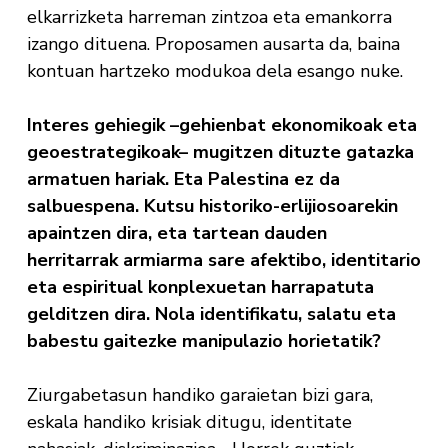
elkarrizketa harreman zintzoa eta emankorra
izango dituena. Proposamen ausarta da, baina
kontuan hartzeko modukoa dela esango nuke.
Interes gehiegik –gehienbat ekonomikoak eta
geoestrategikoak– mugitzen dituzte gatazka
armatuen hariak. Eta Palestina ez da
salbuespena. Kutsu historiko-erlijiosoarekin
apaintzen dira, eta tartean dauden
herritarrak armiarma sare afektibo, identitario
eta espiritual konplexuetan harrapatuta
gelditzen dira. Nola identifikatu, salatu eta
babestu gaitezke manipulazio horietatik?
Ziurgabetasun handiko garaietan bizi gara,
eskala handiko krisiak ditugu, identitate