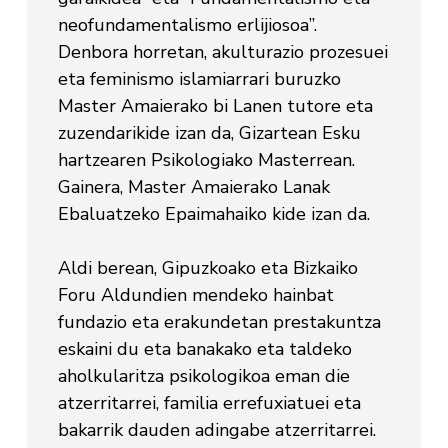
neofundamentalismo erlijiosoa”.
Denbora horretan, akulturazio prozesuei
eta feminismo islamiarrari buruzko
Master Amaierako bi Lanen tutore eta
zuzendarikide izan da, Gizartean Esku
hartzearen Psikologiako Masterrean.
Gainera, Master Amaierako Lanak
Ebaluatzeko Epaimahaiko kide izan da.
Aldi berean, Gipuzkoako eta Bizkaiko
Foru Aldundien mendeko hainbat
fundazio eta erakundetan prestakuntza
eskaini du eta banakako eta taldeko
aholkularitza psikologikoa eman die
atzerritarrei, familia errefuxiatuei eta
bakarrik dauden adingabe atzerritarrei.