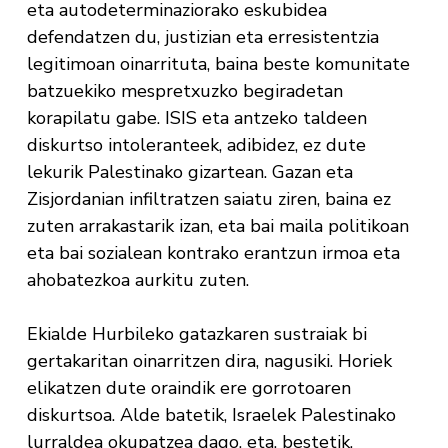
eta autodeterminaziorako eskubidea
defendatzen du, justizian eta erresistentzia
legitimoan oinarrituta, baina beste komunitate
batzuekiko mespretxuzko begiradetan
korapilatu gabe. ISIS eta antzeko taldeen
diskurtso intoleranteek, adibidez, ez dute
lekurik Palestinako gizartean. Gazan eta
Zisjordanian infiltratzen saiatu ziren, baina ez
zuten arrakastarik izan, eta bai maila politikoan
eta bai sozialean kontrako erantzun irmoa eta
ahobatezkoa aurkitu zuten.
Ekialde Hurbileko gatazkaren sustraiak bi
gertakaritan oinarritzen dira, nagusiki. Horiek
elikatzen dute oraindik ere gorrotoaren
diskurtsoa. Alde batetik, Israelek Palestinako
lurraldea okupatzea dago, eta, bestetik,