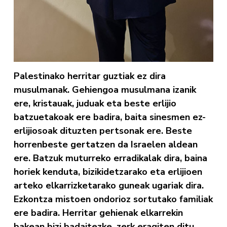
Palestinako herritar guztiak ez dira
musulmanak. Gehiengoa musulmana izanik
ere, kristauak, juduak eta beste erlijio
batzuetakoak ere badira, baita sinesmen ez-
erlijiosoak dituzten pertsonak ere. Beste
horrenbeste gertatzen da Israelen aldean
ere. Batzuk muturreko erradikalak dira, baina
horiek kenduta, bizikidetzarako eta erlijioen
arteko elkarrizketarako guneak ugariak dira.
Ezkontza mistoen ondorioz sortutako familiak
ere badira. Herritar gehienak elkarrekin
bakean bizi badaitezke, zerk eragiten ditu,