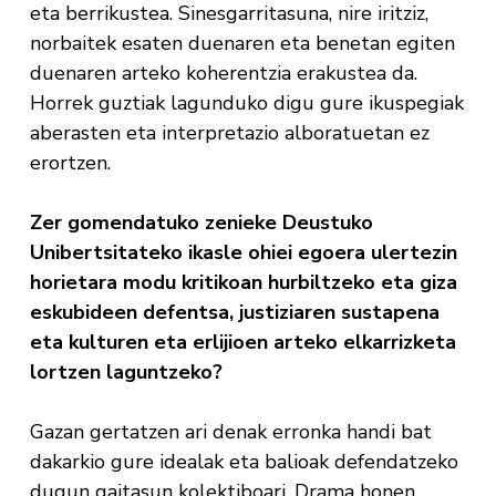
eta berrikustea. Sinesgarritasuna, nire iritziz,
norbaitek esaten duenaren eta benetan egiten
duenaren arteko koherentzia erakustea da.
Horrek guztiak lagunduko digu gure ikuspegiak
aberasten eta interpretazio alboratuetan ez
erortzen.
Zer gomendatuko zenieke Deustuko
Unibertsitateko ikasle ohiei egoera ulertezin
horietara modu kritikoan hurbiltzeko eta giza
eskubideen defentsa, justiziaren sustapena
eta kulturen eta erlijioen arteko elkarrizketa
lortzen laguntzeko?
Gazan gertatzen ari denak erronka handi bat
dakarkio gure idealak eta balioak defendatzeko
dugun gaitasun kolektiboari. Drama honen