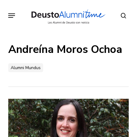
Skip
to
Menu
sear
main
content
Andreína Moros Ochoa
Alumni Mundus