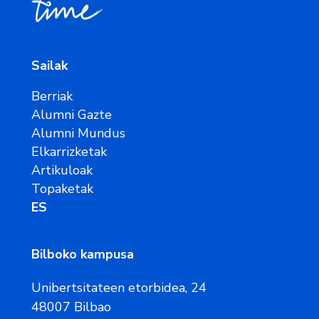
Sailak
Berriak
Alumni Gazte
Alumni Mundus
Elkarrizketak
Artikuloak
Topaketak
ES
Bilboko kampusa
Unibertsitateen etorbidea, 24
48007 Bilbao