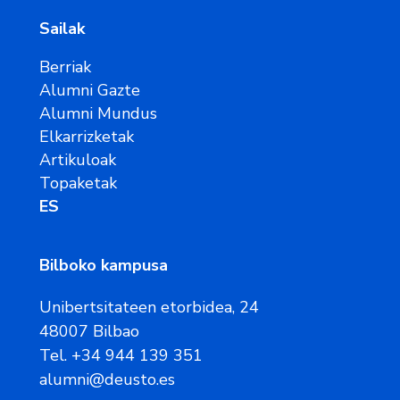
Sailak
Berriak
Alumni Gazte
Alumni Mundus
Elkarrizketak
Artikuloak
Topaketak
ES
Bilboko kampusa
Unibertsitateen etorbidea, 24
48007 Bilbao
Tel. +34 944 139 351
alumni@deusto.es