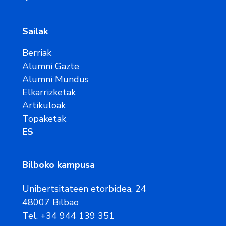
Sailak
Berriak
Alumni Gazte
Alumni Mundus
Elkarrizketak
Artikuloak
Topaketak
ES
Bilboko kampusa
Unibertsitateen etorbidea, 24
48007 Bilbao
Tel. +34 944 139 351