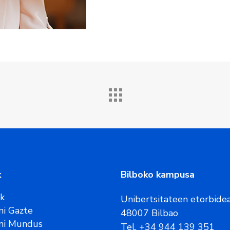
k
Bilboko kampusa
ak
Unibertsitateen etorbidea
i Gazte
48007 Bilbao
ni Mundus
Tel. +34 944 139 351