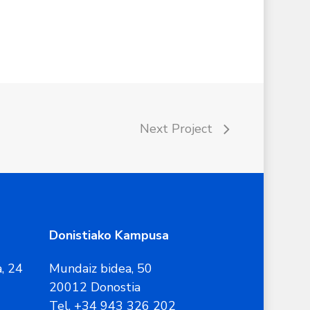
Next Project
Donistiako Kampusa
, 24
Mundaiz bidea, 50
20012 Donostia
Tel. +34 943 326 202