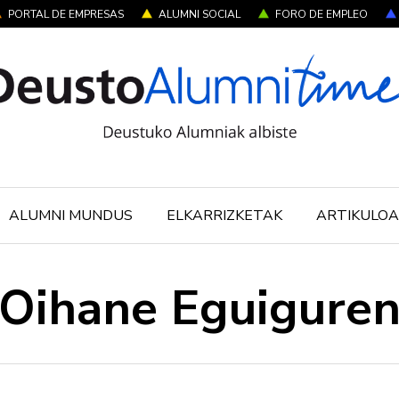
PORTAL DE EMPRESAS
ALUMNI SOCIAL
FORO DE EMPLEO
ALUMNI MUNDUS
ELKARRIZKETAK
ARTIKULOA
Oihane Eguigure