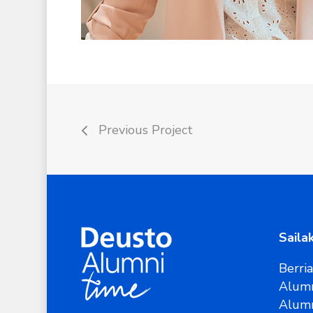
Previous Project
Saila
Berri
Alumn
Alum