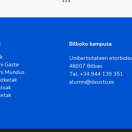
k
Bilboko kampusa
ak
Unibertsitateen etorbidea
i Gazte
48007 Bilbao
ni Mundus
Tel. +34 944 139 351
rizketak
alumni@deusto.es
uloak
etak