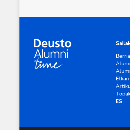
Saila
Berri
Alumn
Alum
Elkar
Artik
Topak
ES