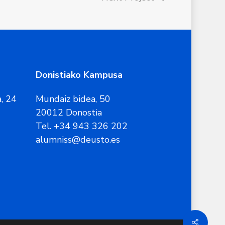
Donistiako Kampusa
, 24
Mundaiz bidea, 50
20012 Donostia
Tel. +34 943 326 202
alumniss@deusto.es