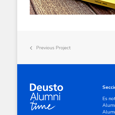
Previous Project
Secci
Es not
Alumn
Alum