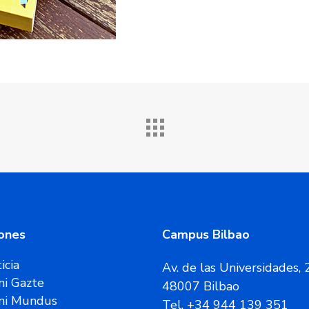
ones
Campus Bilbao
icia
Av. de las Universidades, 
i Gazte
48007 Bilbao
ni Mundus
Tel. +34 944 139 351