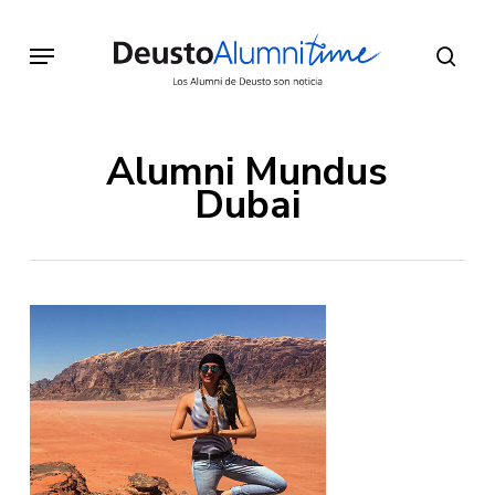
Skip
to
Menu
sear
main
content
Alumni Mundus
Dubai