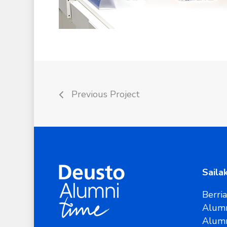
Previous Project
Saila
Berri
Alumn
Alum