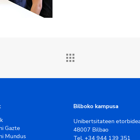
k
Bilboko kampusa
ak
Unibertsitateen etorbidea
i Gazte
48007 Bilbao
ni Mundus
Tel. +34 944 139 351