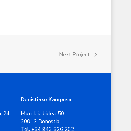
Next Project
Donistiako Kampusa
, 24
Mundaiz bidea, 50
20012 Donostia
Tel. +34 943 326 202