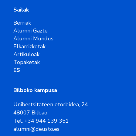
Sailak
Berriak
Alumni Gazte
Alumni Mundus
Elkarrizketak
Artikuloak
Topaketak
ES
Bilboko kampusa
Unibertsitateen etorbidea, 24
48007 Bilbao
Tel. +34 944 139 351
alumni@deusto.es