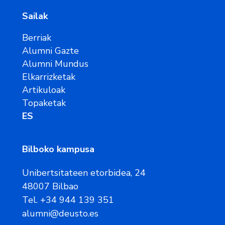
Sailak
Berriak
Alumni Gazte
Alumni Mundus
Elkarrizketak
Artikuloak
Topaketak
ES
Bilboko kampusa
Unibertsitateen etorbidea, 24
48007 Bilbao
Tel. +34 944 139 351
alumni@deusto.es