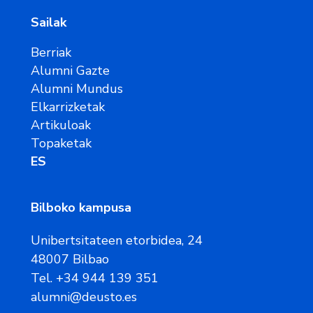
Sailak
Berriak
Alumni Gazte
Alumni Mundus
Elkarrizketak
Artikuloak
Topaketak
ES
Bilboko kampusa
Unibertsitateen etorbidea, 24
48007 Bilbao
Tel. +34 944 139 351
alumni@deusto.es