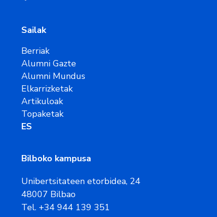
Sailak
Berriak
Alumni Gazte
Alumni Mundus
Elkarrizketak
Artikuloak
Topaketak
ES
Bilboko kampusa
Unibertsitateen etorbidea, 24
48007 Bilbao
Tel. +34 944 139 351