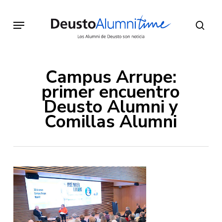
Skip
to
Menu
sear
main
content
Campus Arrupe:
primer encuentro
Deusto Alumni y
Comillas Alumni