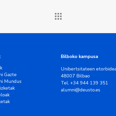
k
Bilboko kampusa
ak
Unibertsitateen etorbidea
i Gazte
48007 Bilbao
ni Mundus
Tel. +34 944 139 351
rizketak
alumni@deusto.es
uloak
etak