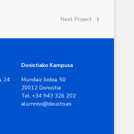
Next Project
Donistiako Kampusa
, 24
Mundaiz bidea, 50
20012 Donostia
Tel. +34 943 326 202
alumniss@deusto.es