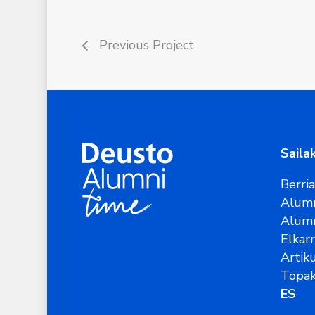
Previous Project
Saila
Berri
Alumn
Alum
Elkar
Artik
Topak
ES