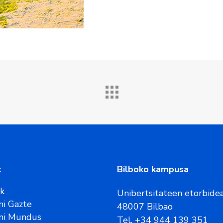
k
Bilboko kampusa
ak
Unibertsitateen etorbidea
i Gazte
48007 Bilbao
ni Mundus
Tel. +34 944 139 351