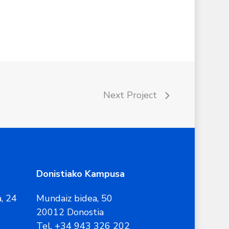
Next Project
Donistiako Kampusa
, 24
Mundaiz bidea, 50
20012 Donostia
Tel. +34 943 326 202