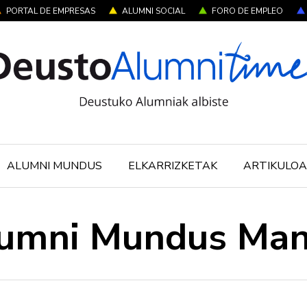
PORTAL DE EMPRESAS
ALUMNI SOCIAL
FORO DE EMPLEO
ALUMNI MUNDUS
ELKARRIZKETAK
ARTIKULOA
umni Mundus Man