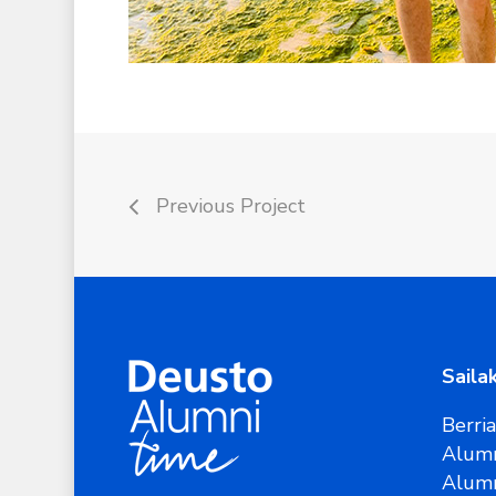
Previous Project
Saila
Berri
Alumn
Alum