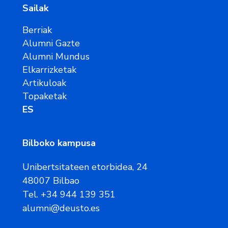
Sailak
Berriak
Alumni Gazte
Alumni Mundus
Elkarrizketak
Artikuloak
Topaketak
ES
Bilboko kampusa
Unibertsitateen etorbidea, 24
48007 Bilbao
Tel. +34 944 139 351
alumni@deusto.es