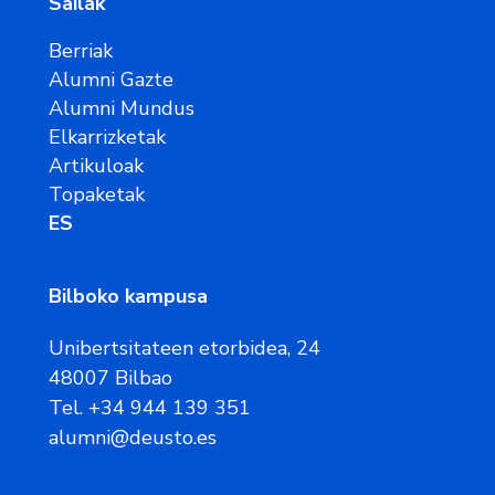
Sailak
Berriak
Alumni Gazte
Alumni Mundus
Elkarrizketak
Artikuloak
Topaketak
ES
Bilboko kampusa
Unibertsitateen etorbidea, 24
48007 Bilbao
Tel. +34 944 139 351
alumni@deusto.es