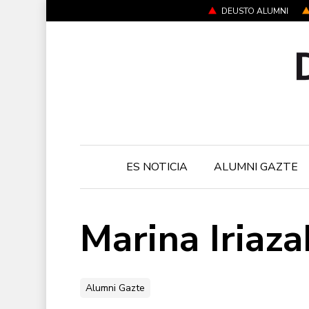
Skip
DEUSTO ALUMNI
to
main
content
ES NOTICIA
ALUMNI GAZTE
Marina Iriaza
Alumni Gazte