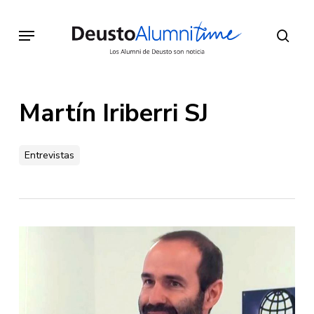
Skip
to
Menu
sear
main
content
Martín Iriberri SJ
Entrevistas