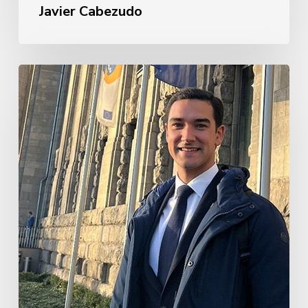
Javier Cabezudo
Guillermo
Rebollo
de
Garay