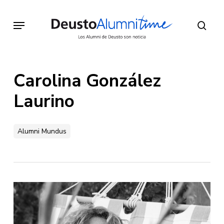
Skip
to
Menu
sear
main
content
Carolina González
Laurino
Alumni Mundus