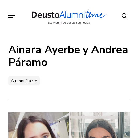
Skip
to
Menu
sear
main
content
Ainara Ayerbe y Andrea
Páramo
Alumni Gazte