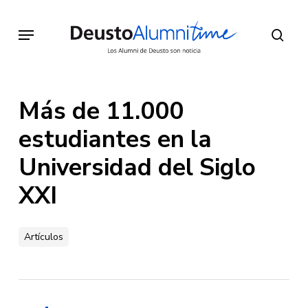
Skip
to
Menu
sear
main
content
Más de 11.000
estudiantes en la
Universidad del Siglo
XXI
Artículos