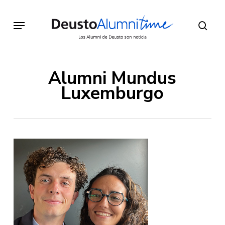
Skip
to
Menu
sear
main
content
Alumni Mundus
Luxemburgo