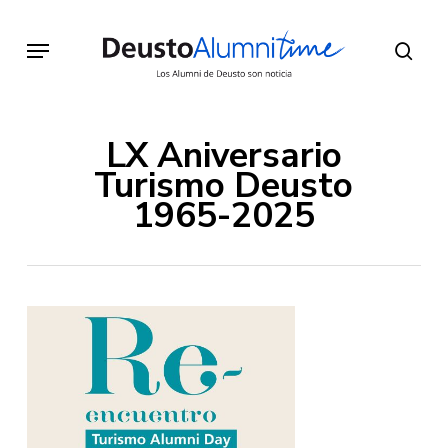
Skip
to
Menu
sear
main
content
LX Aniversario
Turismo Deusto
1965-2025