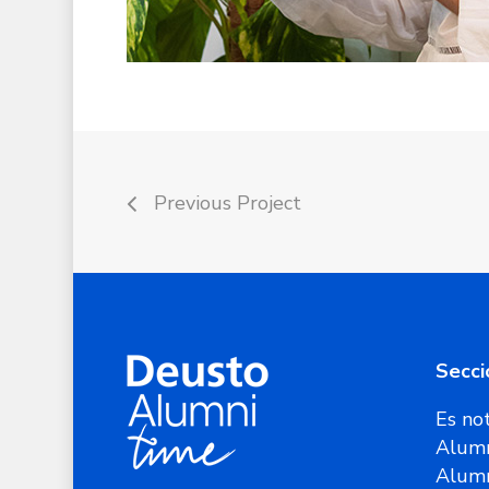
Previous Project
Secci
Es not
Alumn
Alum