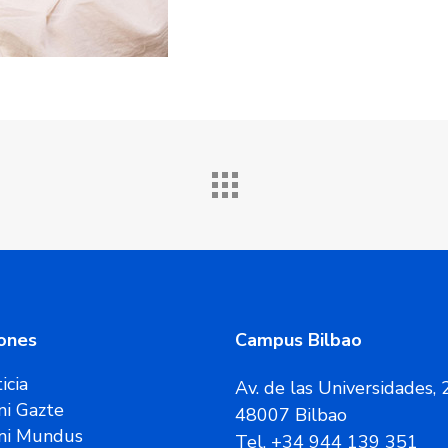
ones
Campus Bilbao
icia
Av. de las Universidades, 
i Gazte
48007 Bilbao
ni Mundus
Tel. +34 944 139 351