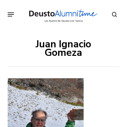
Skip
to
Menu
sear
main
content
Juan Ignacio
Gomeza