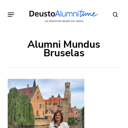
Skip
to
Menu
sear
main
content
Alumni Mundus
Bruselas