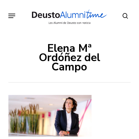
Skip
to
Menu
sear
main
content
Elena Mª
Ordóñez del
Campo