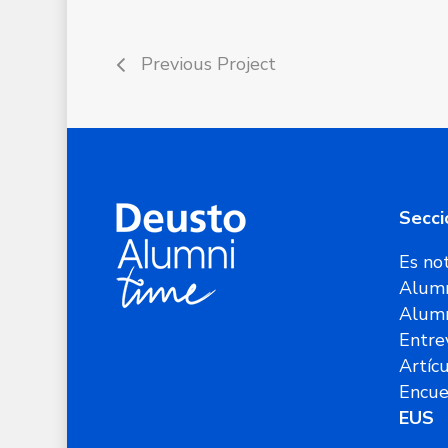
Previous Project
Secci
Es not
Alumn
Alum
Entre
Artíc
Encue
EUS