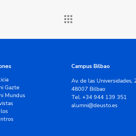
ones
Campus Bilbao
icia
Av. de las Universidades, 
i Gazte
48007 Bilbao
ni Mundus
Tel. +34 944 139 351
vistas
alumni@deusto.es
ulos
ntros